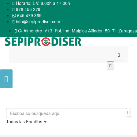

Horario: L-V: 8.00h a 17.00h

976 455 279
645 479 369

info@sepiprodiser.com

C/ Almendro nº13. Pol. Ind. Malpica Alfinden 50171 Zaragoza


Todas las Familias