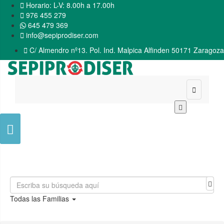

Horario: L-V: 8.00h a 17.00h

976 455 279
645 479 369

info@sepiprodiser.com

C/ Almendro nº13. Pol. Ind. Malpica Alfinden 50171 Zaragoza


Todas las Familias