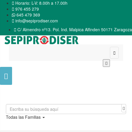

Horario: L-V: 8.00h a 17.00h

976 455 279
645 479 369

info@sepiprodiser.com

C/ Almendro nº13. Pol. Ind. Malpica Alfinden 50171 Zaragoza


Todas las Familias