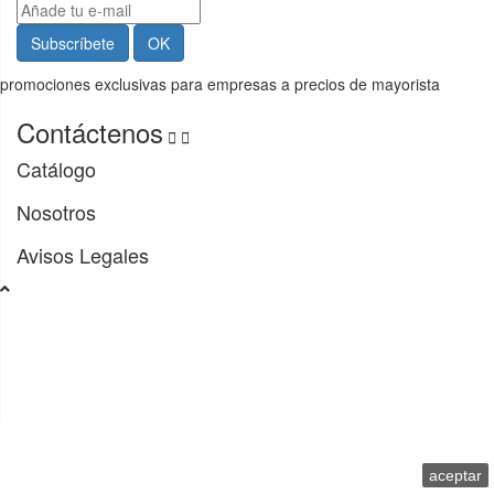
promociones exclusivas para empresas a precios de mayorista
Contáctenos


Catálogo
Nosotros
Avisos Legales
Usamos cookies propias y de terceros para facilitar la
navegación y analizarla. Si continúas navegando,
consideramos que aceptas su uso.
aceptar