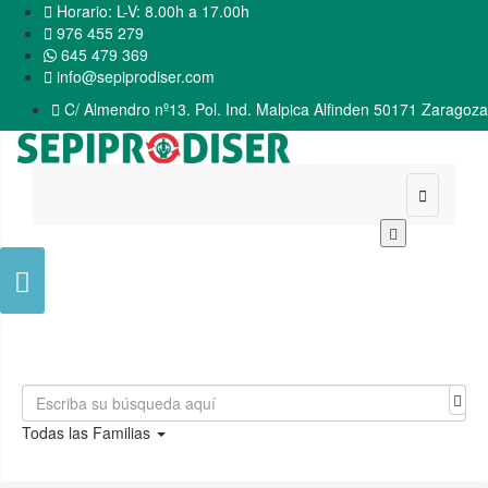

Horario: L-V: 8.00h a 17.00h

976 455 279
645 479 369

info@sepiprodiser.com

C/ Almendro nº13. Pol. Ind. Malpica Alfinden 50171 Zaragoza


Todas las Familias