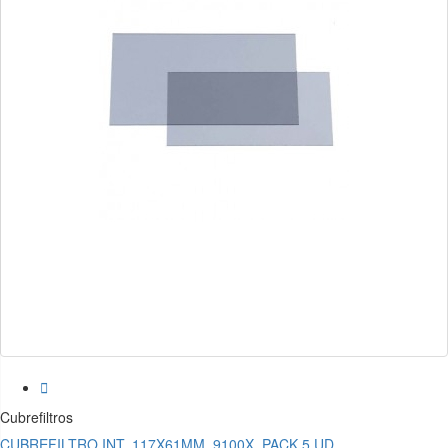

Cubrefiltros
CUBREFILTRO INT. 117X61MM, 9100X. PACK 5 UD.