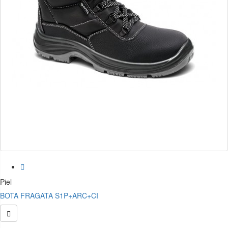

Piel
BOTA FRAGATA S1P+ARC+CI
