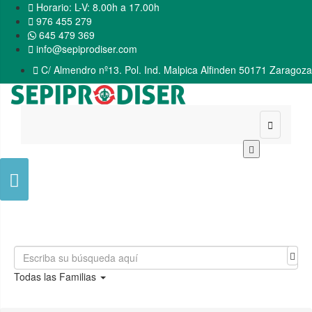

Horario: L-V: 8.00h a 17.00h

976 455 279
645 479 369

info@sepiprodiser.com

C/ Almendro nº13. Pol. Ind. Malpica Alfinden 50171 Zaragoza


Todas las Familias