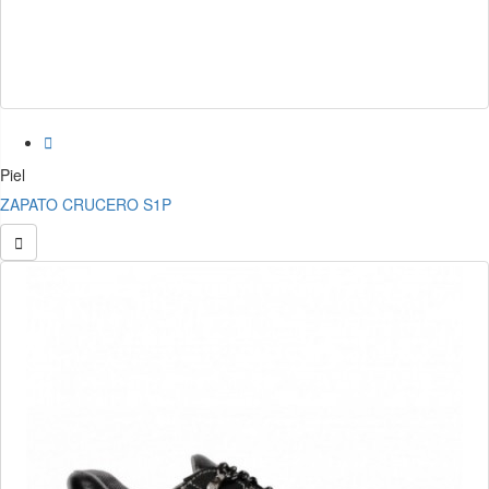

Piel
ZAPATO CRUCERO S1P
