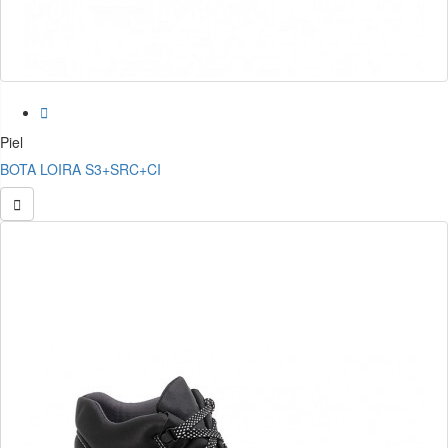

Piel
BOTA LOIRA S3+SRC+CI
