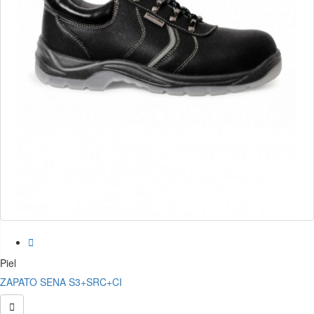

Piel
ZAPATO SENA S3+SRC+CI
