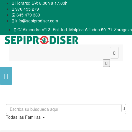

Horario: L-V: 8.00h a 17.00h

976 455 279
645 479 369

info@sepiprodiser.com

C/ Almendro nº13. Pol. Ind. Malpica Alfinden 50171 Zaragoza


Todas las Familias