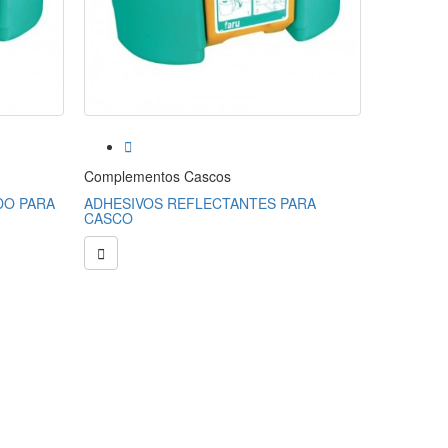


Complementos Cascos
Compleme
DO PARA
ADHESIVOS REFLECTANTES PARA
BANDA D
CASCO

