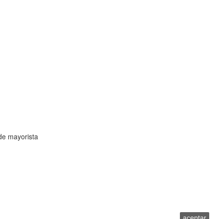
de mayorista
onsideramos que aceptas su uso.
aceptar