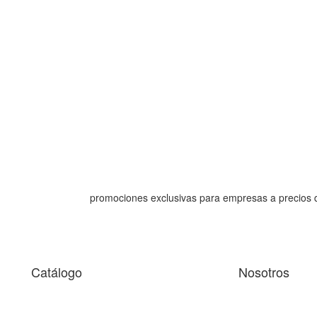
promociones exclusivas para empresas a precios 
Catálogo
Nosotros
 facilitar la navegación y analizarla. Si continúas navegando, c