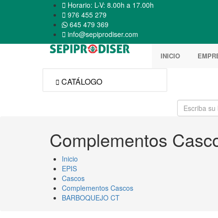

Horario: L-V: 8.00h a 17.00h

976 455 279
645 479 369

info@sepiprodiser.com
INICIO
EMPR
CATÁLOGO

Complementos Casc
Inicio
EPIS
Cascos
Complementos Cascos
BARBOQUEJO CT