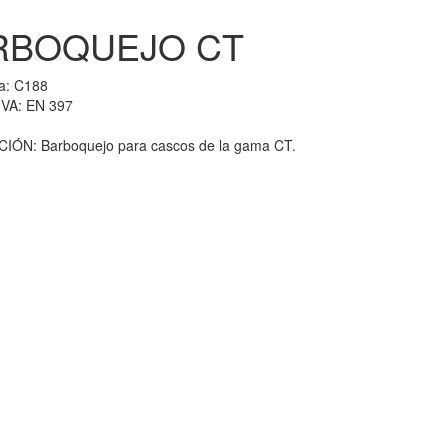
RBOQUEJO CT
ia:
C188
VA: EN 397
IÓN: Barboquejo para cascos de la gama CT.