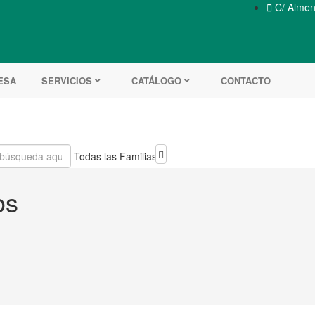

C/ Almend
ESA
SERVICIOS
CATÁLOGO
CONTACTO
Todas las Familias
os