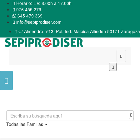

Horario: L-V: 8.00h a 17.00h

976 455 279
645 479 369

info@sepiprodiser.com

C/ Almendro nº13. Pol. Ind. Malpica Alfinden 50171 Zaragoza


Todas las Familias