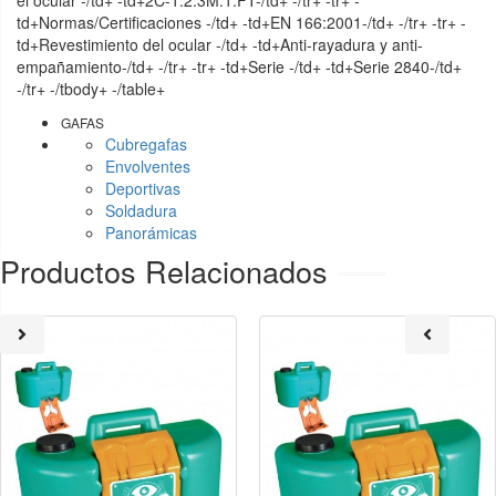
td+Normas/Certificaciones -/td+ -td+EN 166:2001-/td+ -/tr+ -tr+ -
td+Revestimiento del ocular -/td+ -td+Anti-rayadura y anti-
empañamiento-/td+ -/tr+ -tr+ -td+Serie -/td+ -td+Serie 2840-/td+
-/tr+ -/tbody+ -/table+
GAFAS
Cubregafas
Envolventes
Deportivas
Soldadura
Panorámicas
Productos Relacionados