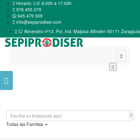

Horario: L-V: 8.00h a 17.00h

976 455 279
645 479 369

info@sepiprodiser.com

C/ Almendro nº13. Pol. Ind. Malpica Alfinden 50171 Zaragoza


Todas las Familias