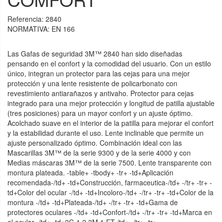
Referencia:
2840
NORMATIVA: EN 166
Las Gafas de seguridad 3M™ 2840 han sido diseñadas
pensando en el confort y la comodidad del usuario. Con un estilo
único, integran un protector para las cejas para una mejor
protección y una lente resistente de policarbonato con
revestimiento antiarañazos y antivaho. Protector para cejas
integrado para una mejor protección y longitud de patilla ajustable
(tres posiciones) para un mayor confort y un ajuste óptimo.
Acolchado suave en el interior de la patilla para mejorar el confort
y la estabilidad durante el uso. Lente inclinable que permite un
ajuste personalizado óptimo. Combinación ideal con las
Mascarillas 3M™ de la serie 9300 y de la serie 4000 y con
Medias máscaras 3M™ de la serie 7500. Lente transparente con
montura plateada. -table+ -tbody+ -tr+ -td+Aplicación
recomendada-/td+ -td+Construcción, farmaceutica-/td+ -/tr+ -tr+ -
td+Color del ocular -/td+ -td+Incoloro-/td+ -/tr+ -tr+ -td+Color de la
montura -/td+ -td+Plateada-/td+ -/tr+ -tr+ -td+Gama de
protectores oculares -/td+ -td+Confort-/td+ -/tr+ -tr+ -td+Marca en
el ocular -/td+ -td+2C-1.2.3M.1.FT-/td+ -/tr+ -tr+ -