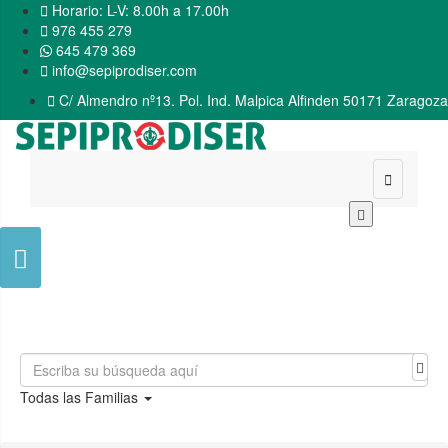

Horario: L-V: 8.00h a 17.00h

976 455 279
645 479 369

info@sepiprodiser.com

C/ Almendro nº13. Pol. Ind. Malpica Alfinden 50171 Zaragoza


Todas las Familias