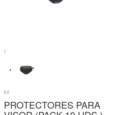


PROTECTORES PARA
VISOR (PACK 10 UDS.)