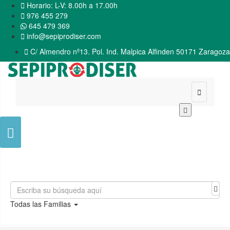

Horario: L-V: 8.00h a 17.00h

976 455 279
645 479 369

info@sepiprodiser.com

C/ Almendro nº13. Pol. Ind. Malpica Alfinden 50171 Zaragoza


Todas las Familias