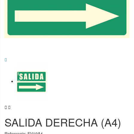


SALIDA DERECHA (A4)
Referencia:
EV19A4