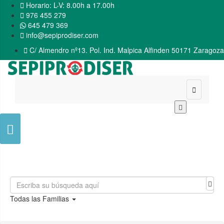

Horario: L-V: 8.00h a 17.00h

976 455 279
645 479 369

info@sepiprodiser.com

C/ Almendro nº13. Pol. Ind. Malpica Alfinden 50171 Zaragoza


Todas las Familias