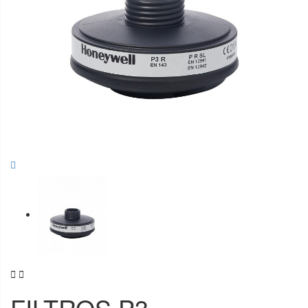


FILTROS P3