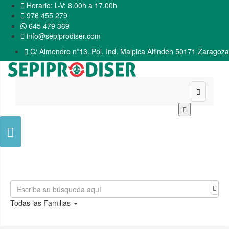

Horario: L-V: 8.00h a 17.00h

976 455 279
645 479 369

info@sepiprodiser.com

C/ Almendro nº13. Pol. Ind. Malpica Alfinden 50171 Zaragoza


Todas las Familias