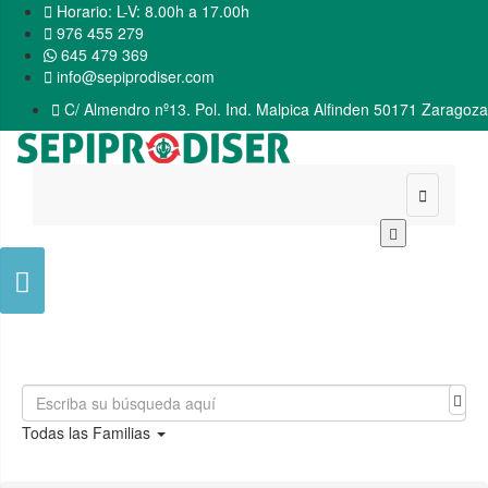

Horario: L-V: 8.00h a 17.00h

976 455 279
645 479 369

info@sepiprodiser.com

C/ Almendro nº13. Pol. Ind. Malpica Alfinden 50171 Zaragoza


Todas las Familias