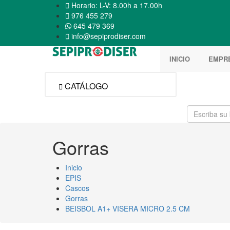

Horario: L-V: 8.00h a 17.00h

976 455 279
645 479 369

info@sepiprodiser.com
INICIO
EMPR
CATÁLOGO

Gorras
Inicio
EPIS
Cascos
Gorras
BEISBOL A1+ VISERA MICRO 2.5 CM