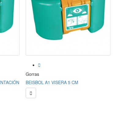


Gorras
Gorras
ENTACIÓN
BEISBOL A1 VISERA 5 CM
BEISBOL 

