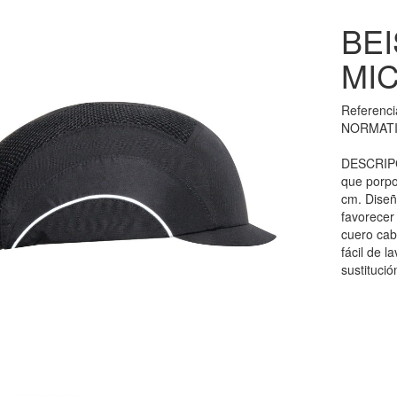
BEI
MIC
Referenc
NORMATI
DESCRIPCI
que porpo
cm. Diseñ
favorecer 
cuero cab
fácil de 
sustituci