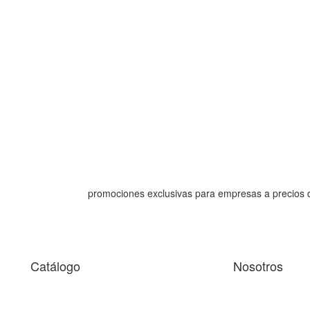
promociones exclusivas para empresas a precios 
Catálogo
Nosotros
 facilitar la navegación y analizarla. Si continúas navegando, c