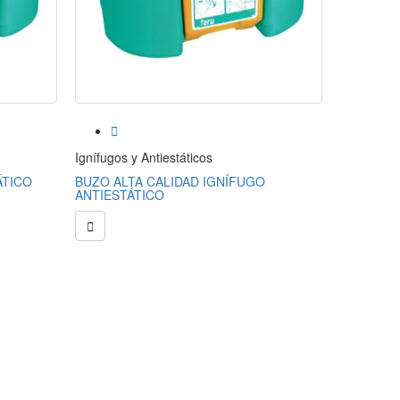


Ignífugos y Antiestáticos
Ignífugos 
ÁTICO
BUZO ALTA CALIDAD IGNÍFUGO
CHAQUETA
ANTIESTÁTICO
ANTIESTÁ

