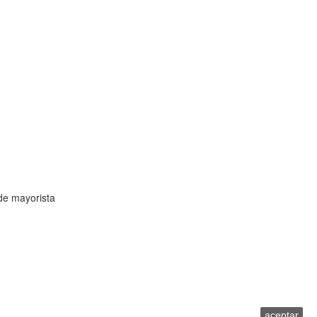
de mayorista
onsideramos que aceptas su uso.
aceptar