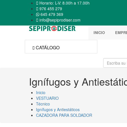

Horario: L-V: 8.00h a 17.00h

976 455 279
645 479 369

info@sepiprodiser.com
INICIO
EMPR
CATÁLOGO

Ignífugos y Antiestáti
Inicio
VESTUARIO
Técnico
Ignífugos y Antiestáticos
CAZADORA PARA SOLDADOR