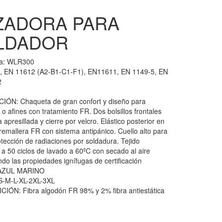
ZADORA PARA
LDADOR
ia:
WLR300
, EN 11612 (A2-B1-C1-F1), EN11611, EN 1149-5, EN
2
IÓN: Chaqueta de gran confort y diseño para
o afines con tratamiento FR. Dos bolsillos frontales
 apresillada y cierre por velcro. Elástico posterior en
Cremallera FR con sistema antipánico. Cuello alto para
tección de radiaciones por soldadura. Tejido
e a 50 ciclos de lavado a 60ºC con secado al aire
do las propiedades ignífugas de certificación
AZUL MARINO
S-M-L-XL-2XL-3XL
ÓN: Fibra algodón FR 98% y 2% fibra antiestática