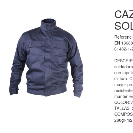
CA
SO
Referenc
EN 13688
61482-1-
DESCRIPC
soldadura 
con tapeta
cintura. 
mayor pro
resistent
mantenien
COLOR: 
TALLAS: 
COMPOSICI
260gr-m2