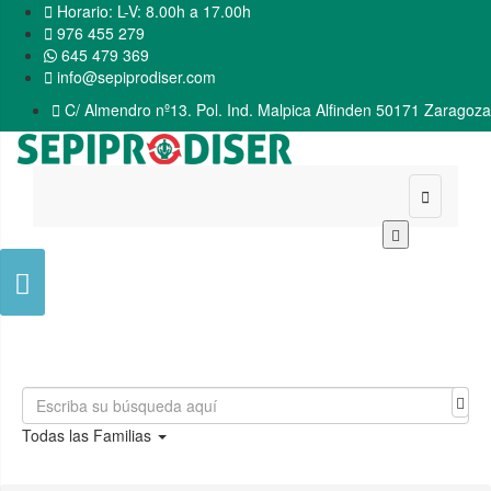

Horario: L-V: 8.00h a 17.00h

976 455 279
645 479 369

info@sepiprodiser.com

C/ Almendro nº13. Pol. Ind. Malpica Alfinden 50171 Zaragoza


Todas las Familias