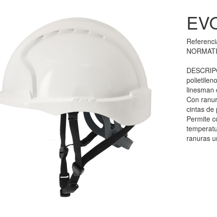
EV
Referenc
NORMATI
DESCRIPCI
polietilen
linesman 
Con ranur
cintas de 
Permite c
temperatu
ranuras 