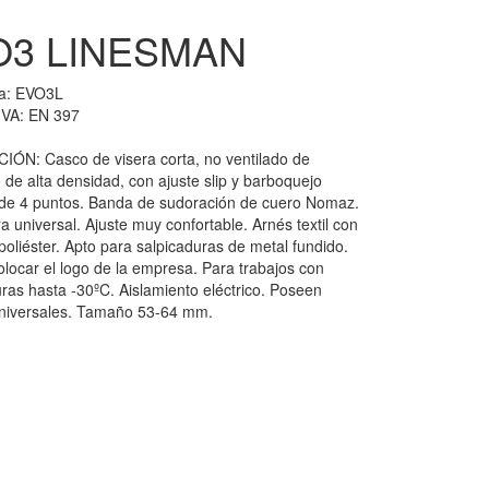
O3 LINESMAN
ia:
EVO3L
VA: EN 397
ÓN: Casco de visera corta, no ventilado de
o de alta densidad, con ajuste slip y barboquejo
de 4 puntos. Banda de sudoración de cuero Nomaz.
a universal. Ajuste muy confortable. Arnés textil con
poliéster. Apto para salpicaduras de metal fundido.
olocar el logo de la empresa. Para trabajos con
ras hasta -30ºC. Aislamiento eléctrico. Poseen
universales. Tamaño 53-64 mm.