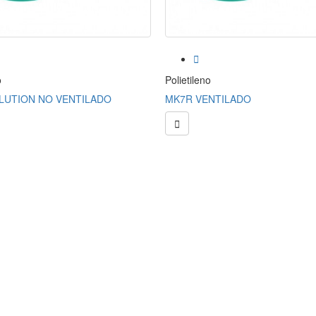

o
Polietileno
LUTION NO VENTILADO
MK7R VENTILADO
