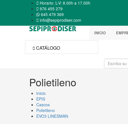

Horario: L-V: 8.00h a 17.00h

976 455 279
645 479 369

info@sepiprodiser.com
INICIO
EMPR
CATÁLOGO

Polietileno
Inicio
EPIS
Cascos
Polietileno
EVO3 LINESMAN