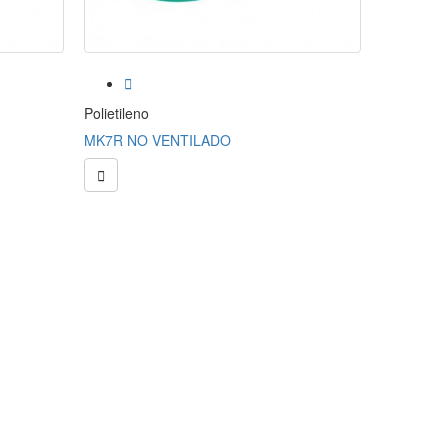


Polietileno
Polietileno
MK7R NO VENTILADO
EVO3 VE

