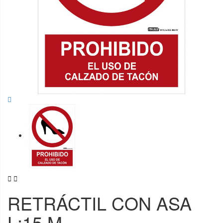


RETRÁCTIL CON ASA
L:15 M