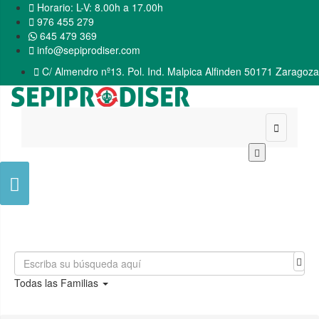

Horario: L-V: 8.00h a 17.00h

976 455 279
645 479 369

info@sepiprodiser.com

C/ Almendro nº13. Pol. Ind. Malpica Alfinden 50171 Zaragoza


Todas las Familias