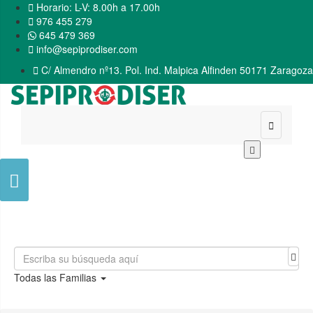

Horario: L-V: 8.00h a 17.00h

976 455 279
645 479 369

info@sepiprodiser.com

C/ Almendro nº13. Pol. Ind. Malpica Alfinden 50171 Zaragoza


Todas las Familias