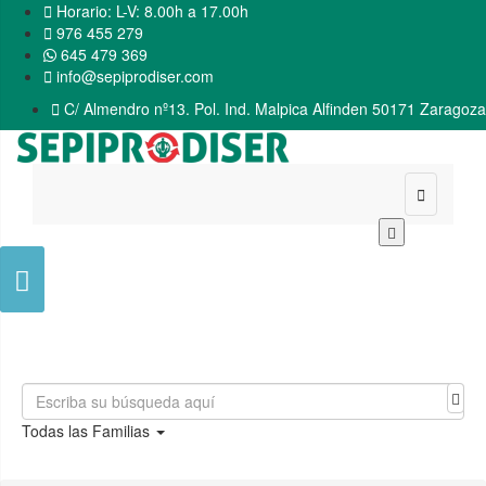

Horario: L-V: 8.00h a 17.00h

976 455 279
645 479 369

info@sepiprodiser.com

C/ Almendro nº13. Pol. Ind. Malpica Alfinden 50171 Zaragoza


Todas las Familias