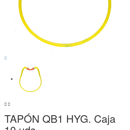


TAPÓN QB1 HYG. Caja
10 uds