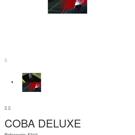


COBA DELUXE
Referencia:
F310