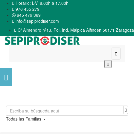

Horario: L-V: 8.00h a 17.00h

976 455 279
645 479 369

info@sepiprodiser.com

C/ Almendro nº13. Pol. Ind. Malpica Alfinden 50171 Zaragoza


Todas las Familias