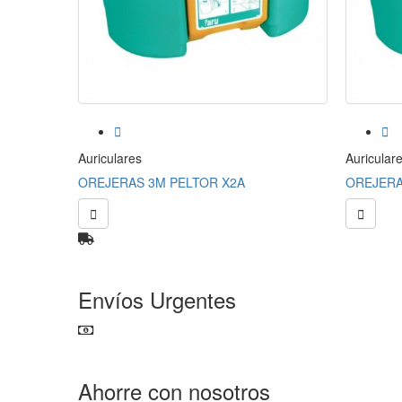


Auriculares
Auricular
OREJERAS 3M PELTOR X2A
OREJERA


Envíos Urgentes
Ahorre con nosotros