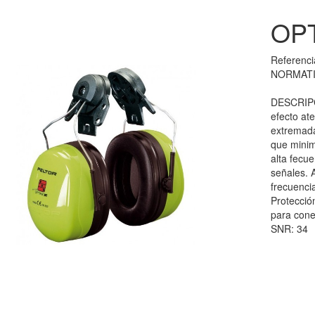
OPT
Referenc
NORMATI
DESCRIPC
efecto at
extremada
que minim
alta fecue
señales. 
frecuenci
Protecció
para cone
SNR: 34