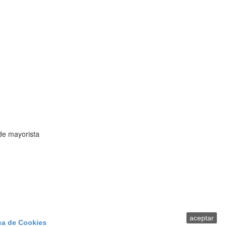
de mayorista
onsideramos que aceptas su uso.
aceptar
ica de Cookies
".