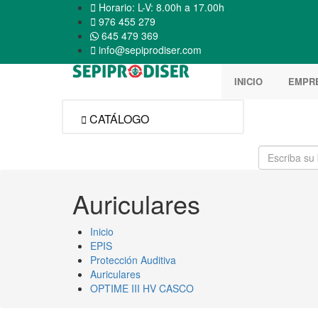

Horario: L-V: 8.00h a 17.00h

976 455 279
645 479 369

info@sepiprodiser.com
INICIO
EMPR
CATÁLOGO

Auriculares
Inicio
EPIS
Protección Auditiva
Auriculares
OPTIME III HV CASCO