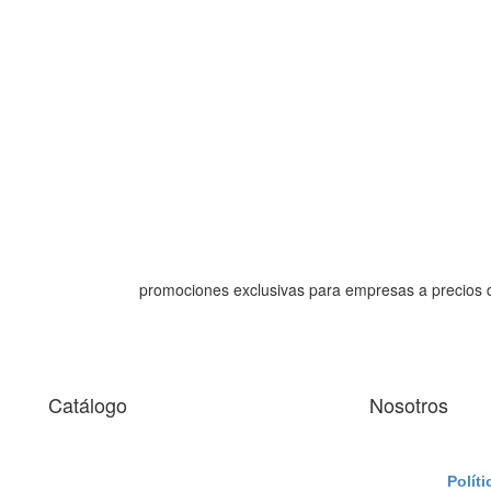
promociones exclusivas para empresas a precios 
Catálogo
Nosotros
 facilitar la navegación y analizarla. Si continúas navegando, c
ación o saber cómo cambiar la configuración en nuestra: "
Polít