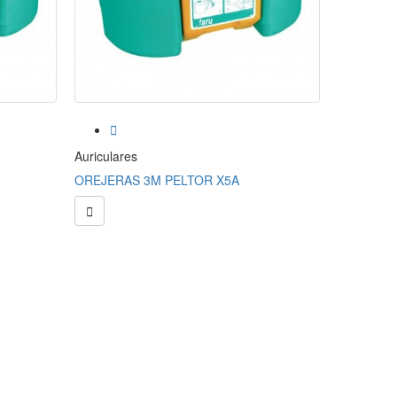


Auriculares
Auriculare
OREJERAS 3M PELTOR X5A
OREJERA

