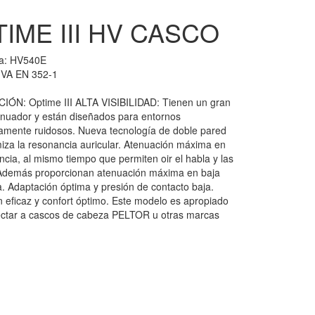
IME III HV CASCO
ia:
HV540E
VA EN 352-1
IÓN: Optime III ALTA VISIBILIDAD: Tienen un gran
enuador y están diseñados para entornos
mente ruidosos. Nueva tecnología de doble pared
iza la resonancia auricular. Atenuación máxima en
ncia, al mismo tiempo que permiten oir el habla y las
Además proporcionan atenuación máxima en baja
a. Adaptación óptima y presión de contacto baja.
n eficaz y confort óptimo. Este modelo es apropiado
ctar a cascos de cabeza PELTOR u otras marcas