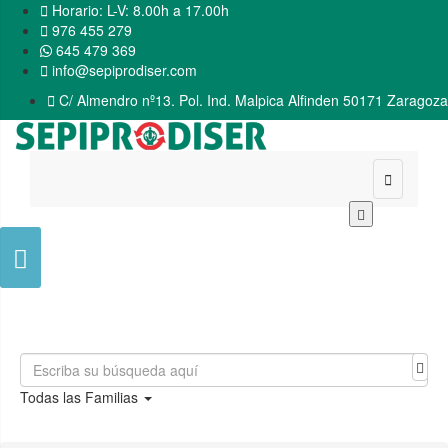

Horario: L-V: 8.00h a 17.00h

976 455 279
645 479 369

info@sepiprodiser.com

C/ Almendro nº13. Pol. Ind. Malpica Alfinden 50171 Zaragoza


Todas las Familias