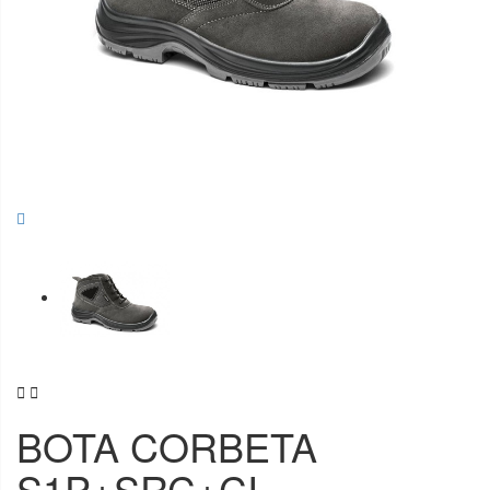


BOTA CORBETA
S1P+SRC+CI