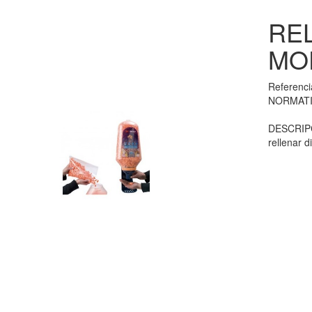
REL
MO
Referenc
NORMATI
DESCRIPC
rellenar 