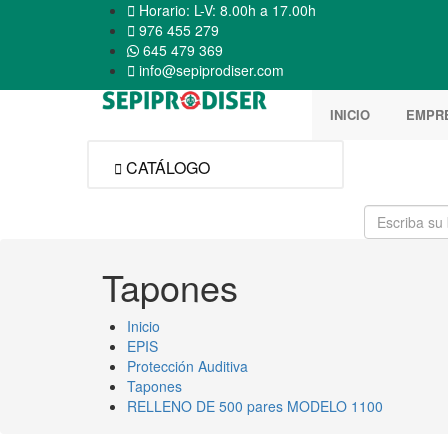

Horario: L-V: 8.00h a 17.00h

976 455 279
645 479 369

info@sepiprodiser.com
INICIO
EMPR
CATÁLOGO

Tapones
Inicio
EPIS
Protección Auditiva
Tapones
RELLENO DE 500 pares MODELO 1100