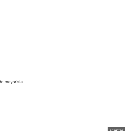
de mayorista
onsideramos que aceptas su uso.
aceptar