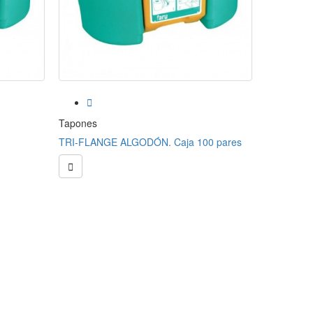


Tapones
Tapones
TRI-FLANGE ALGODÓN. Caja 100 pares
TRI-FLANG

