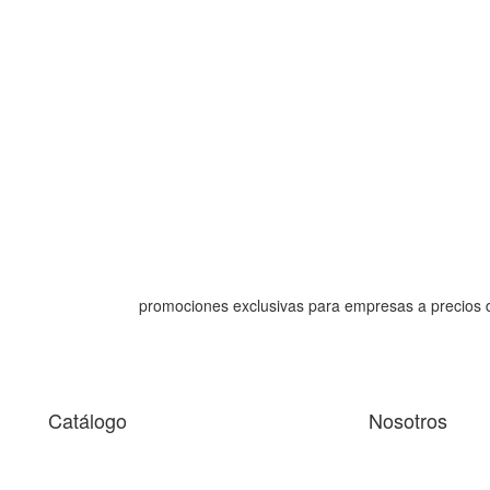
promociones exclusivas para empresas a precios 
Catálogo
Nosotros
 facilitar la navegación y analizarla. Si continúas navegando, c