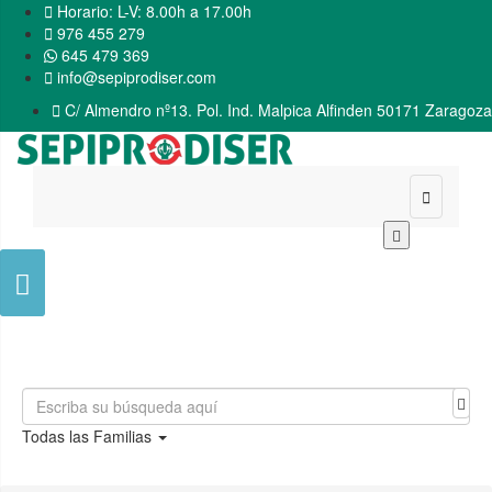

Horario: L-V: 8.00h a 17.00h

976 455 279
645 479 369

info@sepiprodiser.com

C/ Almendro nº13. Pol. Ind. Malpica Alfinden 50171 Zaragoza


Todas las Familias