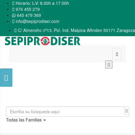

Horario: L-V: 8.00h a 17.00h

976 455 279
645 479 369

info@sepiprodiser.com

C/ Almendro nº13. Pol. Ind. Malpica Alfinden 50171 Zaragoza


Todas las Familias