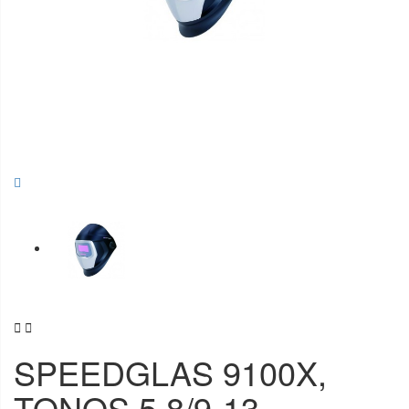


SPEEDGLAS 9100X,
TONOS 5,8/9-13