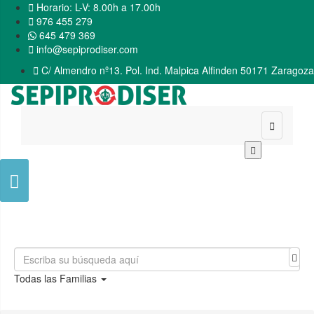

Horario: L-V: 8.00h a 17.00h

976 455 279
645 479 369

info@sepiprodiser.com

C/ Almendro nº13. Pol. Ind. Malpica Alfinden 50171 Zaragoza


Todas las Familias