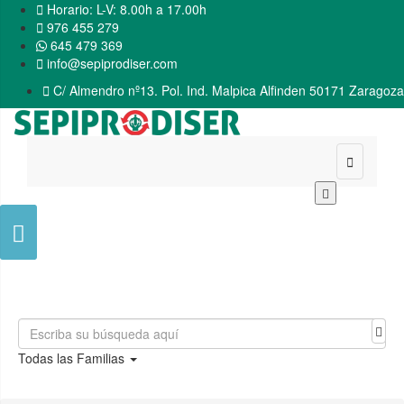

Horario: L-V: 8.00h a 17.00h

976 455 279
645 479 369

info@sepiprodiser.com

C/ Almendro nº13. Pol. Ind. Malpica Alfinden 50171 Zaragoza


Todas las Familias